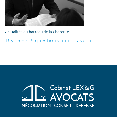
Actualités du barreau de la Charente
Divorcer : 5 questions à mon avocat