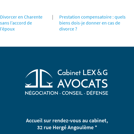
Divorcer en Charente
|
Prestation compensatoire : quels
sans l’accord de
biens dois-je donner en cas de
l’époux
divorce ?
Accueil sur rendez-vous au cabinet,
32 rue Hergé Angoulème *