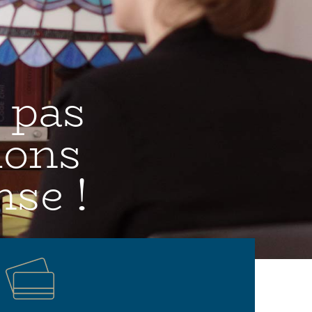
 pas
ions
se !
barreau de la
me.