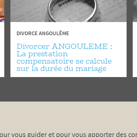
DIVORCE ANGOULÊME
Divorcer ANGOULEME :
La prestation
compensatoire se calcule
sur la durée du mariage
pour vous guider et pour vous apporter des co