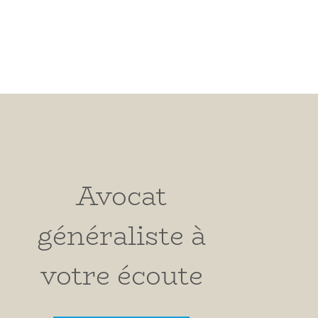
Avocat
généraliste à
votre écoute