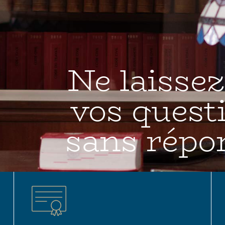
Ne laissez
vos quest
sans répon
Parlez-en avec votre avocat du 
Charente à Angoulê