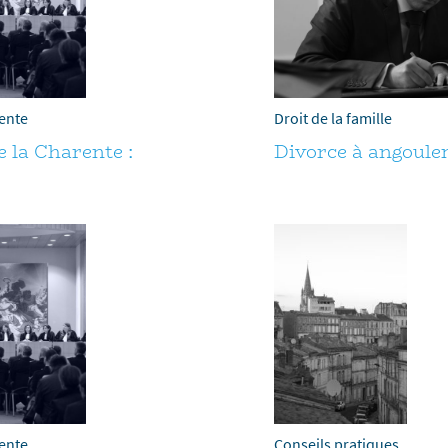
rente
Droit de la famille
e la Charente :
Divorce à angoulem
rente
Conseils pratiques