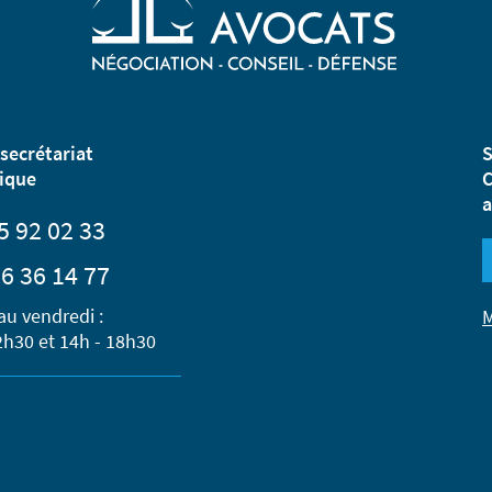
secrétariat
S
ique
C
a
5 92 02 33
6 36 14 77
au vendredi :
M
2h30 et 14h - 18h30