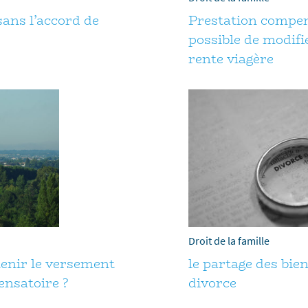
ans l’accord de
Prestation compens
possible de modifi
rente viagère
Droit de la famille
enir le versement
le partage des bi
ensatoire ?
divorce