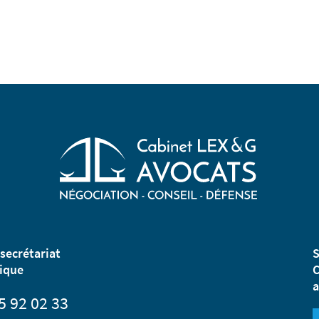
secrétariat
S
ique
C
a
5 92 02 33