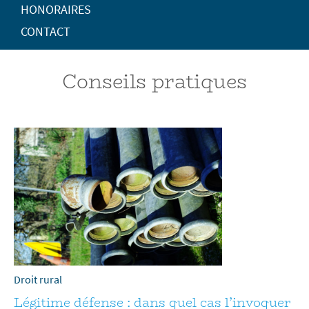
HONORAIRES
CONTACT
Conseils pratiques
Droit rural
Légitime défense : dans quel cas l’invoquer