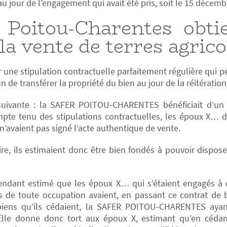
 au jour de l’engagement qui avait été pris, soit le 15 décemb
oitou-Charentes obti
la vente de terres agrico
r une stipulation contractuelle parfaitement régulière qui p
de transférer la propriété du bien au jour de la réitération
 suivante : la SAFER POITOU-CHARENTES bénéficiait d’un
ompte tenu des stipulations contractuelles, les époux X… 
n’avaient pas signé l’acte authentique de vente.
aire, ils estimaient donc être bien fondés à pouvoir dispo
endant estimé que les époux X… qui s’étaient engagés à 
de toute occupation avaient, en passant ce contrat de ba
biens qu’ils cédaient, la SAFER POITOU-CHARENTES ayan
 Elle donne donc tort aux époux X, estimant qu’en cédant