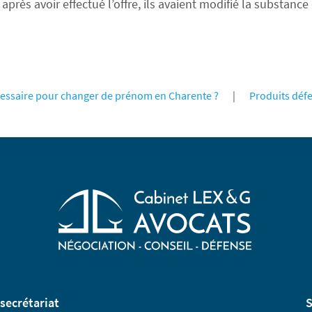
s après avoir effectué l’offre, ils avaient modifié la substan
écessaire pour changer de prénom en Charente ?
|
Produits défe
secrétariat
S