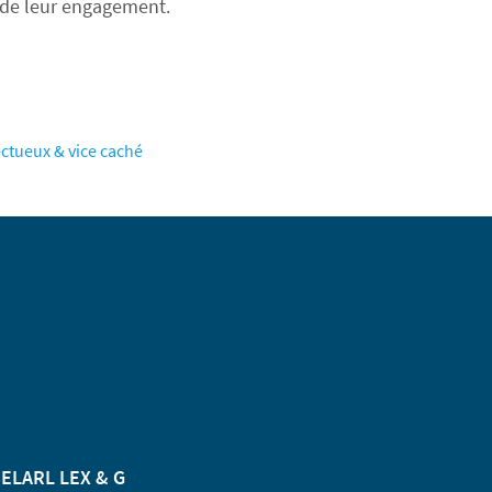
ce de leur engagement.
ctueux & vice caché
ELARL LEX & G