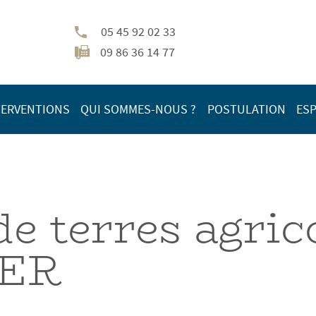
05 45 92 02 33
09 86 36 14 77
TERVENTIONS
QUI SOMMES-NOUS ?
POSTULATION
ESP
e terres agric
FER