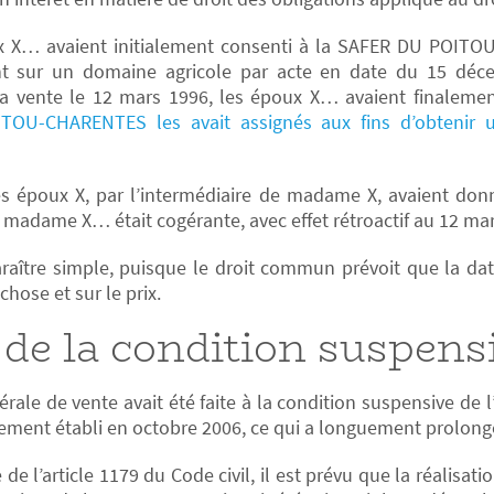
oux X… avaient initialement consenti à la SAFER DU PO
nt sur un domaine agricole par acte en date du 15 déc
la vente le 12 mars 1996, les époux X… avaient finalemen
OU-CHARENTES les avait assignés aux fins d’obtenir un
s époux X, par l’intermédiaire de madame X, avaient donné
madame X… était cogérante, avec effet rétroactif au 12 mar
raître simple, puisque le droit commun prévoit que la date
 chose et sur le prix.
 de la condition suspens
érale de vente avait été faite à la condition suspensive de
ement établi en octobre 2006, ce qui a longuement prolongé
e l’article 1179 du Code civil, il est prévu que la réalisat