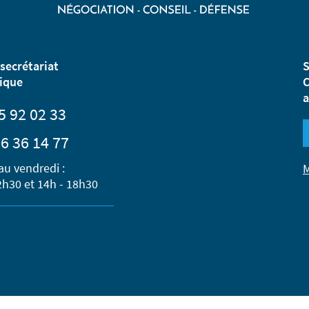
secrétariat
S
ique
C
a
5 92 02 33
6 36 14 77
au vendredi :
M
2h30 et 14h - 18h30