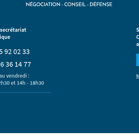
secrétariat
S
ique
C
a
5 92 02 33
6 36 14 77
au vendredi :
M
2h30 et 14h - 18h30