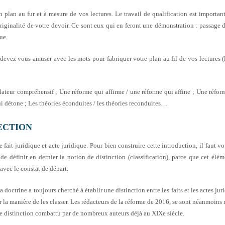
plan au fur et à mesure de vos lectures. Le travail de qualification est importa
ginalité de votre devoir. Ce sont eux qui en feront une démonstration : passage de
ue.
s devez vous amuser avec les mots pour fabriquer votre plan au fil de vos lectures (
lateur compréhensif ; Une réforme qui affirme / une réforme qui affine ; Une réform
i détone ; Les théories éconduites / les théories reconduites…
ECTION
e fait juridique et acte juridique. Pour bien construire cette introduction, il faut v
t de définir en dernier la notion de distinction (classification), parce que cet élé
avec le constat de départ.
 doctrine a toujours cherché à établir une distinction entre les faits et les actes ju
sur la manière de les classer. Les rédacteurs de la réforme de 2016, se sont néanmoins m
une distinction combattu par de nombreux auteurs déjà au XIXe siècle.