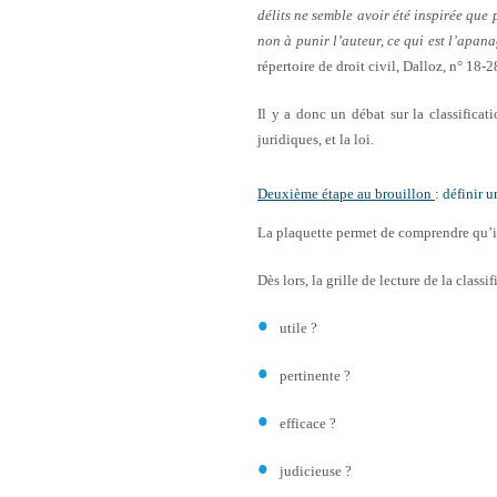
délits ne semble avoir été inspirée que 
non à punir l’auteur, ce qui est l’apana
répertoire de droit civil, Dalloz, n° 18-2
Il y a donc un débat sur la classificati
juridiques, et la loi.
Deuxième étape au brouillon
: définir u
La plaquette permet de comprendre qu’il
Dès lors, la grille de lecture de la class
utile ?
pertinente ?
efficace ?
judicieuse ?