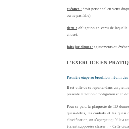
créance
:
droit personnel en vertu duqu
ou ne pas faire).
dette :
obligation en vertu de laquelle 
chose).
faits juridiques
:
agissements ou événemen
L’EXERCICE EN PRATIQ
Première étape au brouillon :
réunir des 
Il est utile de se reporter dans un prem
présente la notion d’obligation et en don
Pour sa part, la plaquette de TD donne d
quasi-délits, les contrats et les quasi
classification, on s’aperçoit qu’elle a t
étaient supposées classer : »
Cette class