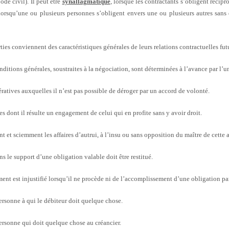
ode civil). Il peut être
synallagmatique
, lorsque les contractants s’obligent récip
orsqu’une ou plusieurs personnes s’obligent envers une ou plusieurs autres sans
ties conviennent des caractéristiques générales de leurs relations contractuelles fut
nditions générales, soustraites à la négociation, sont déterminées à l’avance par l’un
atives auxquelles il n’est pas possible de déroger par un accord de volonté.
s dont il résulte un engagement de celui qui en profite sans y avoir droit.
nt et sciemment les affaires d’autrui, à l’insu ou sans opposition du maître de cette a
ans le support d’une obligation valable doit être restitué.
ent est injustifié lorsqu’il ne procède ni de l’accomplissement d’une obligation par
personne à qui le débiteur doit quelque chose.
personne qui doit quelque chose au créancier.