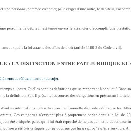
el une personne, nommée créancier, peut exiger d’une autre, le débiteur, l’accompl
une personne, le débiteur, est tenue envers le créancier d’accomplir une prestatio
ts auxquels la loi attache des effets de droit (article 1100-2 du Code civil).
UE : LA DISTINCTION ENTRE FAIT JURIDIQUE ET
éléments de réflexion autour du sujet.
ier temps au cours. Quelles sont les définitions qui se rapportent à ce sujet ? Dans
ne la définition. Puis il présente les sources des obligations en présentant l’articl
’autres informations : classification traditionnelle du Code civil entre les différ
 contrats. Ces catégories n’existent plus à proprement parler depuis la loi de 2
oujours été critiquée, parce qu’il lui était reproché de ne pas permettre de retranscrir
ification a été très critiquée par la doctrine qui lui a reproché d’être inexacte. Ains