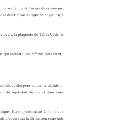
nt. La recherche et l’usage de synonyme,
 la description statique de ce qui est, à
le cours, la plaquette de TD, le Code, la
e qui aplanit / une réforme qui aplatit ;
ous débrouiller pour donner la définition
ment du sujet était discuté, et donc vous
ridiques, il a toujours existé de nombreux
is d’accord sur la distinction entre faits