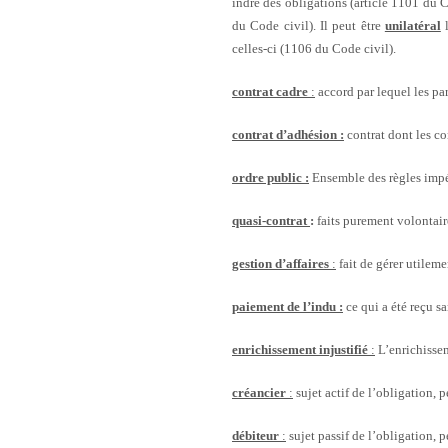
indre des obligations (article 1101 du C
du Code civil). Il peut être
unilatéral
l
celles-ci (1106 du Code civil).
contrat cadre
:
accord par lequel les par
contrat d’adhésion :
contrat dont les co
ordre public :
Ensemble des règles impér
quasi-contrat
:
faits purement volontaire
gestion d’affaires
:
fait de gérer utileme
paiement de l’indu :
ce qui a été reçu s
enrichissement injustifié
:
L’enrichissem
créancier
:
sujet actif de l’obligation, 
débiteur
:
sujet passif de l’obligation, 