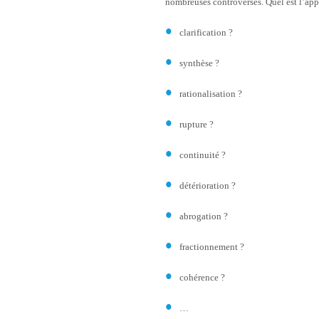
nombreuses controverses. Quel est l’appo
clarification ?
synthèse ?
rationalisation ?
rupture ?
continuité ?
détérioration ?
abrogation ?
fractionnement ?
cohérence ?
…