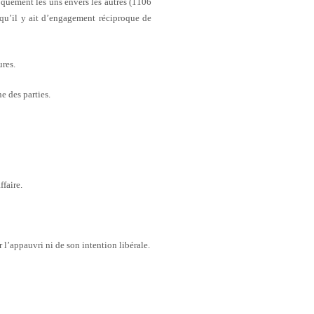
roquement les uns envers les autres (1106
 qu’il y ait d’engagement réciproque de
ures.
e des parties.
ffaire.
 l’appauvri ni de son intention libérale.