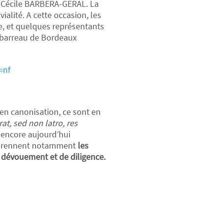
e Cécile BARBERA-GERAL. La
alité. A cette occasion, les
, et quelques représentants
u barreau de Bordeaux
=nf
 en canonisation, ce sont en
at, sed non latro, res
t encore aujourd’hui
 reprennent notamment
les
 dévouement et de diligence.