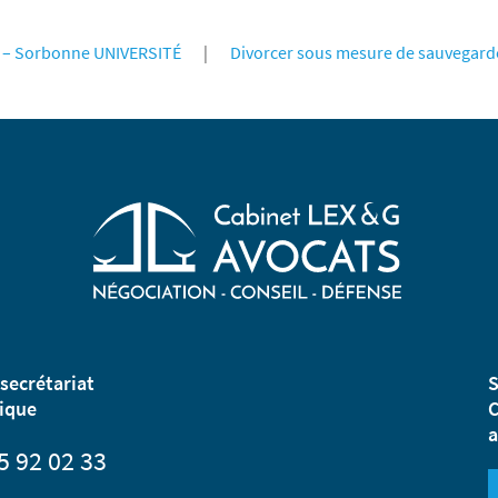
 – Sorbonne UNIVERSITÉ
|
Divorcer sous mesure de sauvegarde d
secrétariat
S
ique
C
a
5 92 02 33