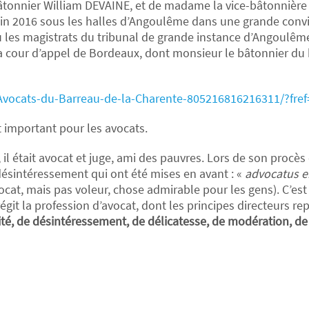
 bâtonnier William DEVAINE, et de madame la vice-bâtonnièr
uin 2016 sous les halles d’Angoulême dans une grande convivi
les magistrats du tribunal de grande instance d’Angoulême
la cour d’appel de Bordeaux, dont monsieur le bâtonnier d
vocats-du-Barreau-de-la-Charente-805216816216311/?fref
 important pour les avocats.
 il était avocat et juge, ami des pauvres. Lors de son procès
 désintéressement qui ont été mises en avant : «
advocatus er
avocat, mais pas voleur, chose admirable pour les gens). C’es
régit la profession d’avocat, dont les principes directeurs
ité, de désintéressement, de délicatesse, de modération, de