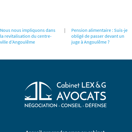
Nous nous impliquons dans
|
Pension alimentaire : Suis-je
la revitalisation du centre-
obligé de passer devant un
ville d’Angoulême
juge à Angoulême ?