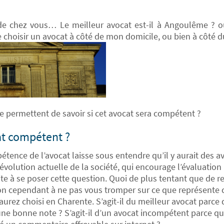
 de chez vous… Le meilleur avocat est-il à Angoulême ? o
 choisir un avocat à côté de mon domicile, ou bien à côté du
me permettent de savoir si cet avocat sera compétent ?
at compétent ?
tence de l’avocat laisse sous entendre qu’il y aurait des av
 l’évolution actuelle de la société, qui encourage l’évaluati
ite à se poser cette question. Quoi de plus tentant que de r
ion cependant à ne pas vous tromper sur ce que représente 
aurez choisi en Charente. S’agit-il du meilleur avocat parce 
é une bonne note ? S’agit-il d’un avocat incompétent parce q