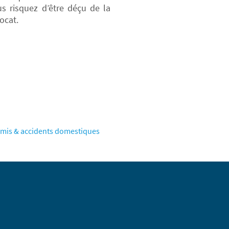
s risquez d’être déçu de la
ocat.
re amis & accidents domestiques