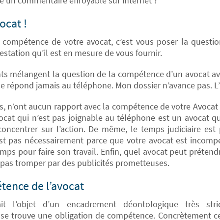
é un commentaire effroyable sur internet ?
ocat !
 compétence de votre avocat, c’est vous poser la questio
restation qu’il est en mesure de vous fournir.
ients mélangent la question de la compétence d’un avocat ave
e répond jamais au téléphone. Mon dossier n’avance pas. L
es, n’ont aucun rapport avec la compétence de votre Avoca
avocat qui n’est pas joignable au téléphone est un avocat q
concentrer sur l’action. De même, le temps judiciaire est p
est pas nécessairement parce que votre avocat est incomp
emps pour faire son travail. Enfin, quel avocat peut préte
 pas tromper par des publicités prometteuses.
tence de l’avocat
it l’objet d’un encadrement déontologique très stri
 se trouve une obligation de compétence. Concrètement cet