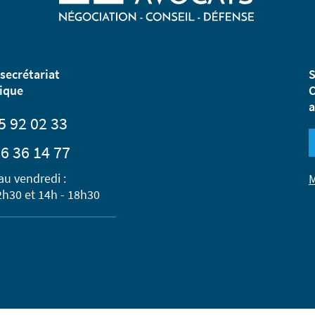
secrétariat
S
ique
C
a
5 92 02 33
6 36 14 77
au vendredi :
M
2h30 et 14h - 18h30