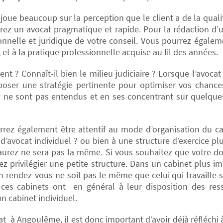
oue beaucoup sur la perception que le client a de la quali
erez un avocat pragmatique et rapide. Pour la rédaction d’un
tionnelle et juridique de votre conseil. Vous pourrez égalem
, et à la pratique professionnelle acquise au fil des années.
ent ? Connaît-il bien le milieu judiciaire ? Lorsque l’avocat 
oser une stratégie pertinente pour optimiser vos chances
ls ne sont pas entendus et en ses concentrant sur quelque
urrez également être attentif au mode d’organisation du ca
 d’avocat individuel ? ou bien à une structure d’exercice plu
aurez ne sera pas la même. Si vous souhaitez que votre dos
ez privilégier une petite structure. Dans un cabinet plus imp
en rendez-vous ne soit pas le même que celui qui travaille su
s ces cabinets ont en général à leur disposition des re
n cabinet individuel.
cat à Angoulême, il est donc important d’avoir déjà réfléchi 