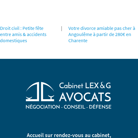
Droit civil : Petite fête
|
Votre divorce amiable pas cher à
entre amis & accidents
Angoulême à partir de 280€ en
domestiques
Charente
Accueil sur rendez-vous au cabinet,