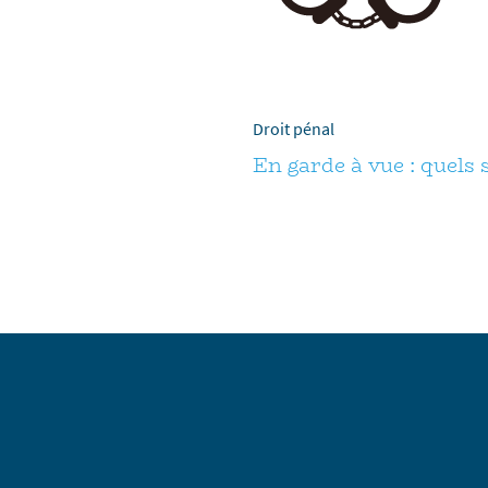
Droit pénal
En garde à vue : quels 