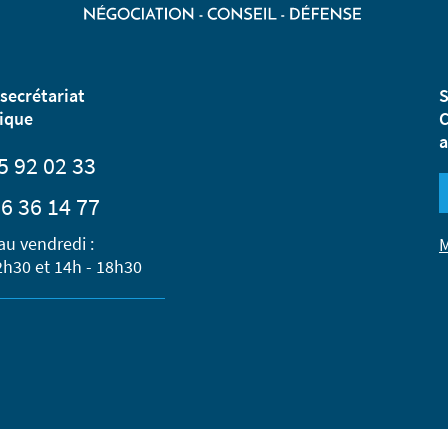
secrétariat
S
ique
C
a
5 92 02 33
6 36 14 77
au vendredi :
M
2h30 et 14h - 18h30