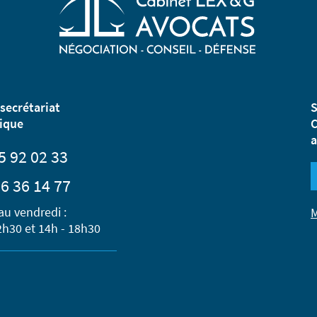
secrétariat
S
ique
C
a
5 92 02 33
6 36 14 77
au vendredi :
M
2h30 et 14h - 18h30