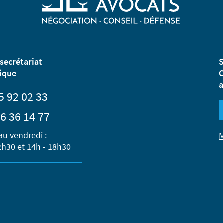
secrétariat
S
ique
C
a
5 92 02 33
6 36 14 77
au vendredi :
M
2h30 et 14h - 18h30