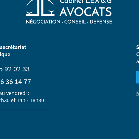
secrétariat
S
ique
C
a
5 92 02 33
6 36 14 77
au vendredi :
M
2h30 et 14h - 18h30