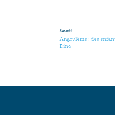
Société
Angoulême : des enfan
Dino