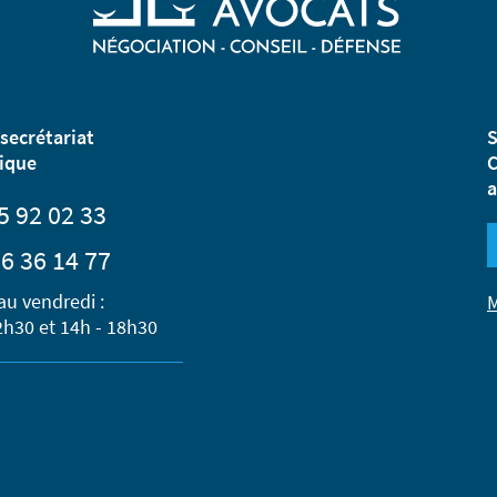
secrétariat
S
ique
C
a
5 92 02 33
6 36 14 77
au vendredi :
M
2h30 et 14h - 18h30