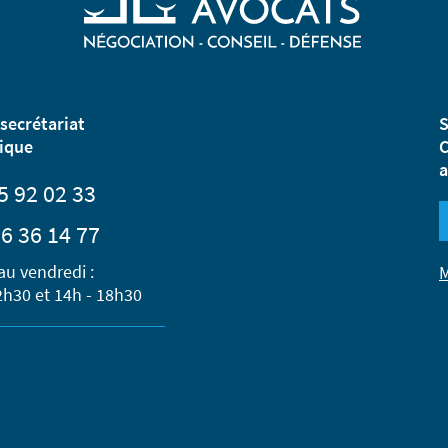
secrétariat
S
ique
C
a
5 92 02 33
6 36 14 77
au vendredi :
M
2h30 et 14h - 18h30