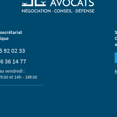
secrétariat
S
ique
C
a
5 92 02 33
6 36 14 77
au vendredi :
M
2h30 et 14h - 18h30