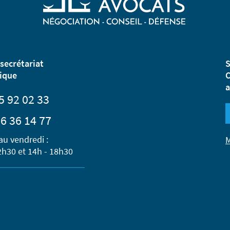
secrétariat
S
ique
C
a
5 92 02 33
6 36 14 77
au vendredi :
M
2h30 et 14h - 18h30