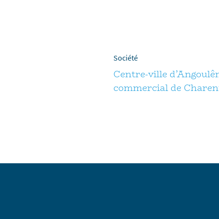
Société
Centre-ville d’Angoulê
commercial de Charent