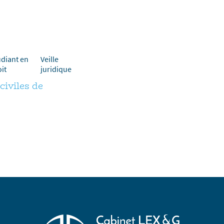
udiant en
Veille
it
juridique
civiles de