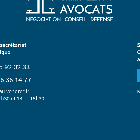
secrétariat
S
ique
C
a
5 92 02 33
6 36 14 77
au vendredi :
M
2h30 et 14h - 18h30