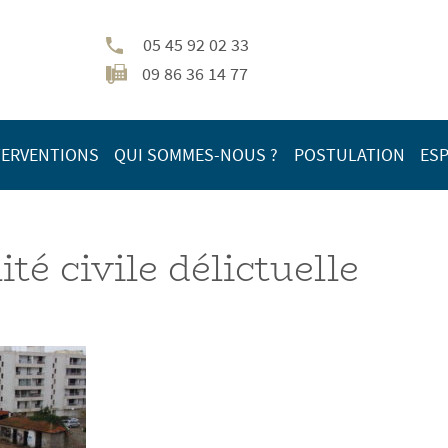
05 45 92 02 33
09 86 36 14 77
TERVENTIONS
QUI SOMMES-NOUS ?
POSTULATION
ESP
té civile délictuelle