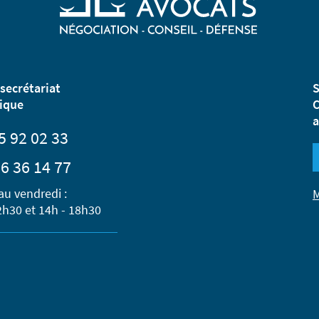
secrétariat
S
ique
C
a
5 92 02 33
6 36 14 77
au vendredi :
M
2h30 et 14h - 18h30