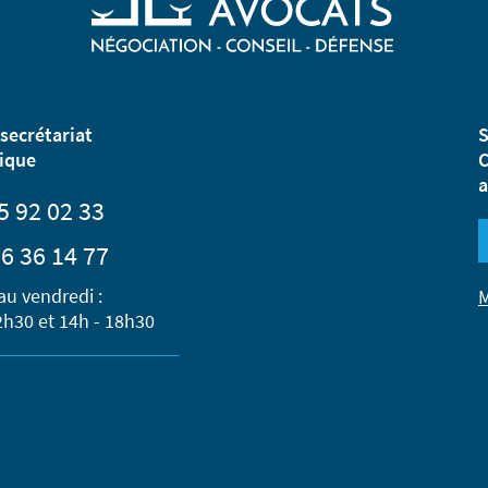
secrétariat
S
ique
C
a
5 92 02 33
6 36 14 77
au vendredi :
M
2h30 et 14h - 18h30