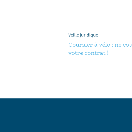
Veille juridique
Coursier à vélo : ne co
votre contrat !