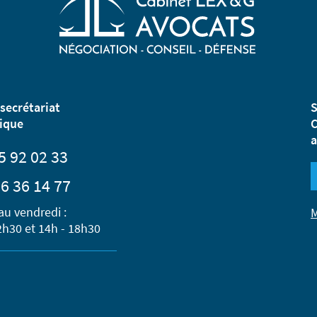
secrétariat
S
ique
C
a
5 92 02 33
6 36 14 77
au vendredi :
M
2h30 et 14h - 18h30