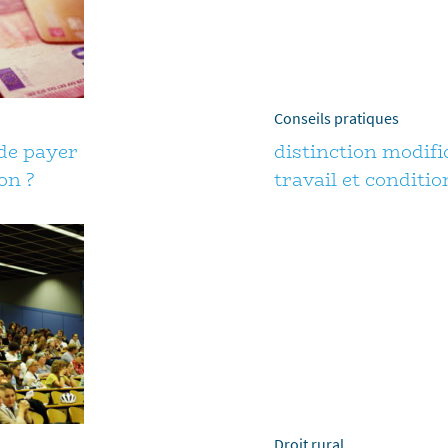
Conseils pratiques
 de payer
distinction modifi
on ?
travail et conditio
Droit rural