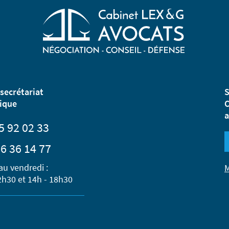
secrétariat
S
ique
C
a
5 92 02 33
6 36 14 77
au vendredi :
M
2h30 et 14h - 18h30