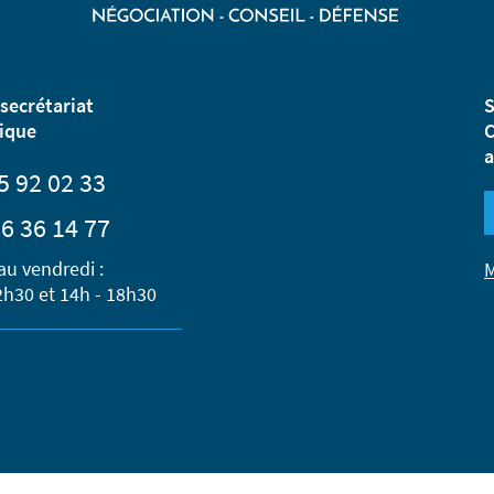
secrétariat
S
ique
C
a
5 92 02 33
6 36 14 77
au vendredi :
M
2h30 et 14h - 18h30