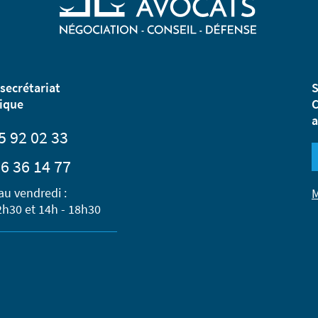
secrétariat
S
ique
C
a
5 92 02 33
6 36 14 77
au vendredi :
M
2h30 et 14h - 18h30